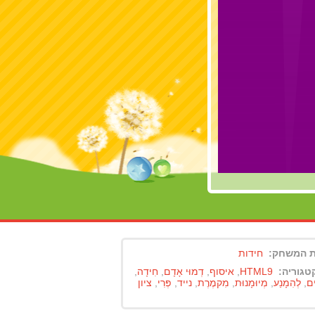
ות המשחק:
חידות
טגוריה:
HTML9
,
איסוף
,
דְמוּי אָדָם
,
חִידָה
,
ם
,
לְהִמָנַע
,
מְיוּמָנוּת
,
מִקמֶרֶת
,
נייד
,
פְּרִי
,
ציון