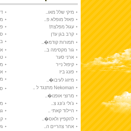
מיקי שלל מאו..
דק
פאזל מופלא פ..
מר
עגול מפלצת!
פא
קרב בגן עדן
סכ
בע
תמורות קודמ�..
גור מקסימה ב..
אל
ארני סער
טנ
קיפול נייר
מס
פונג ביז
אח
מב
מיזוג לעיבו�..
Nekoman מתנגד ל ..
סי
מרוצי אופנו�..
ג'ולי ג'ונג צ..
מד
היילוד קאתי ..
גנ
להקפיץ ולאס�..
קו
אחר צהריים ה..
גל