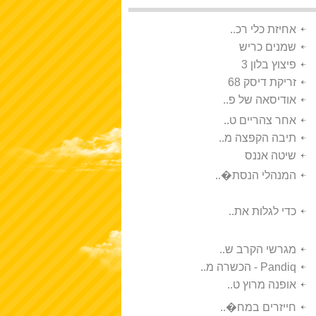
אחיזת כלי רכ..
שמנים כריש
פיצוץ בלון 3
זריקת דיסק 68
אודיסאה של פ..
אחר צהריים ט..
תיבה הקפצה מ..
שיטה אננס
המנהלי הנסת�..
כדי לגלות את..
מגרשי הקרב ש..
Pandiq - הכשרה מ..
אופנה מרוץ ט..
חייזרים במח�..