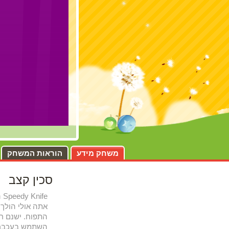
משחק מידע
הוראות המשחק
סכין קצב
אתה אולי הולך 
התפוח. ישנם רמ
השתמש בעכבר 