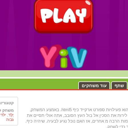
שתף
עוד משחקים
קטגורי
Speedy Knife הוא פעילויות ספורט ארקייד כיף html5. באמצע המשחק,
משחק ק
יֶלֶד
,
ילדי
לירות את הסכין אל בול העץ הסובב, אתה אולי תסיים את
גבוה
ות הרבה מ אחרים, אז האם נוכל נגיע לבעיה. שיהיה כיף.
כדי לשחק.