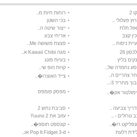
ו 2
רוחות חיות מ..
וץ פעלולי ..
בכי השטן
זל תלת
ייצור שיטה ה..
ין קצב
אריחי צבע
יית ניסוח ..
פצצת משושה Me..
כסון 26
מגה Kawaii Chibi א..
קים בליץ
בעיות פונג
ע נחמדה של..
קויות הופ שי..
ר צהריים ה..
צייד האוצרו�..
וך מחריד 3-..
מפסק פומפס
מולטור אק�..
ריך צביעה ..
סביבת נחש 2
ב טרולים - ..
עזוב את Yuuno 2
נפליקט רו�..
קונספט תוספ�..
ידת דלעת
Pop It Fidget 3-d או..