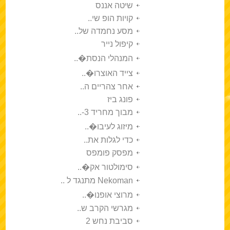
שיטה אננס
קויות הופ שי..
מסע נחמדה של..
קיפול נייר
המנהלי הנסת�..
צייד האוצרו�..
אחר צהריים ה..
פונג ביז
מבוך מחריד 3-..
מיזוג לעיבו�..
כדי לגלות את..
מפסק פומפס
סימולטור אק�..
Nekoman מתנגד ל ..
מרוצי אופנו�..
מגרשי הקרב ש..
סביבת נחש 2