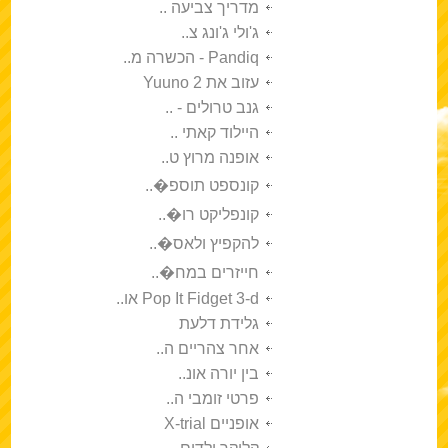
מדריך צביעה ..
ג'ולי ג'ונג צ..
Pandiq - הכשרה מ..
עזוב את Yuuno 2
גנב טרולים - ..
היילוד קאתי ..
אופנה מרוץ ט..
קונספט תוספ�..
קונפליקט רו�..
להקפיץ ולאס�..
חייזרים במח�..
Pop It Fidget 3-d או..
גלידת דלעת
אחר צהריים ה..
בין יורה אונ..
פרטי זומבי ה..
אופניים X-trial