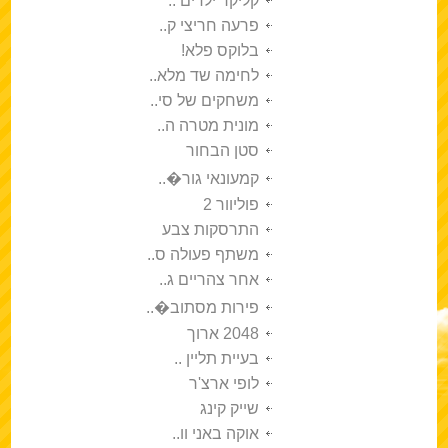
קליקר ילדים ..
פרעה חריצי ק..
בלוקס פלא!
לחימה שד מלא..
משחקים של סי..
מונית מטרה ה..
סטן הבחור
קמעונאי גור�..
פוליוור 2
התרסקות צבע
משתף פעולה ס..
אחר צהריים ג..
פירות מסתוב�..
2048 ארוך
בעיית תליין ..
לופי ארצ'ר
שייק קינג
אוקה באני וו..