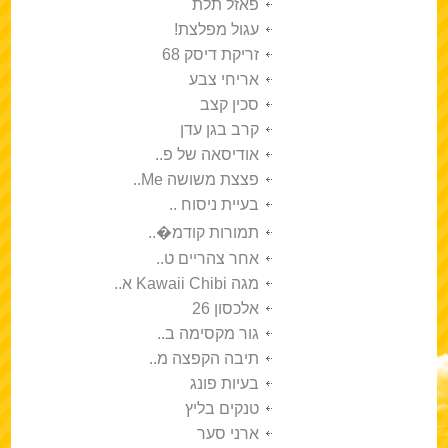
פאזל תלת
עגול מפלצת!
זריקת דיסק 68
אריחי צבע
סכין קצב
קרב בגן עדן
אודיסאה של פ..
פצצת משושה Me..
בעיית ניסוח ..
תמורות קודמ�..
אחר צהריים ט..
מגה Kawaii Chibi א..
אלכסון 26
גור מקסימה ב..
תיבה הקפצה מ..
בעיות פונג
טנקים בליץ
ארני סער