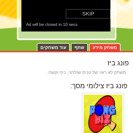
משחק מידע
שתף
עוד משחקים
פונג ביז
משחק לא ראוי של טניס שולחני, כיף וקשה.
פונג ביז צילומי מסך: