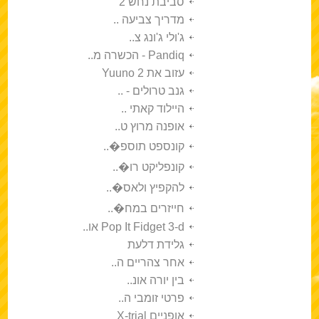
סביבת נחש 2
מדריך צביעה ..
ג'ולי ג'ונג צ..
Pandiq - הכשרה מ..
עזוב את Yuuno 2
גנב טרולים - ..
היילוד קאתי ..
אופנה מרוץ ט..
קונספט תוספ�..
קונפליקט רו�..
להקפיץ ולאס�..
חייזרים במח�..
Pop It Fidget 3-d או..
גלידת דלעת
אחר צהריים ה..
בין יורה אונ..
פרטי זומבי ה..
אופניים X-trial