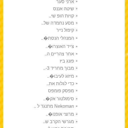
ארני סער
שיטה אננס
קויות הופ שי..
מסע נחמדה של..
קיפול נייר
המנהלי הנסת�..
צייד האוצרו�..
אחר צהריים ה..
פונג ביז
מבוך מחריד 3-..
מיזוג לעיבו�..
כדי לגלות את..
מפסק פומפס
סימולטור אק�..
Nekoman מתנגד ל ..
מרוצי אופנו�..
מגרשי הקרב ש..