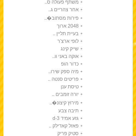
משתף פעולה ס..
אחר צהריים ג..
פירות מסתוב�..
2048 ארוך
בעיית תליין ..
לופי ארצ'ר
שייק קינג
אוקה באני וו..
כדור הופ
מיה ספק שירו..
פריטים סנטה ..
טיסת ענן
יורה זומבים ..
מירוץ קיצונ�..
תיבה צבע
גזע אמיד 3-d
פאזל קאדילק ..
סטיק פריק