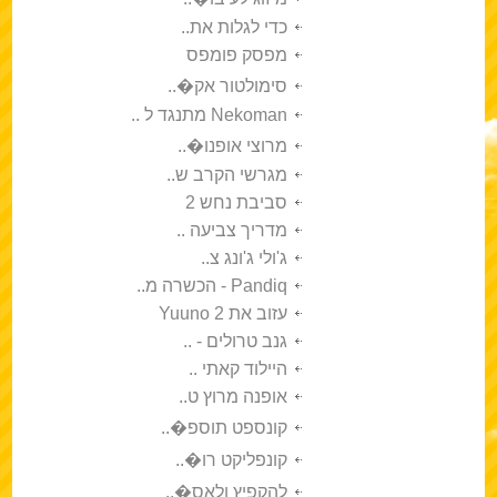
כדי לגלות את..
מפסק פומפס
סימולטור אק�..
Nekoman מתנגד ל ..
מרוצי אופנו�..
מגרשי הקרב ש..
סביבת נחש 2
מדריך צביעה ..
ג'ולי ג'ונג צ..
Pandiq - הכשרה מ..
עזוב את Yuuno 2
גנב טרולים - ..
היילוד קאתי ..
אופנה מרוץ ט..
קונספט תוספ�..
קונפליקט רו�..
להקפיץ ולאס�..