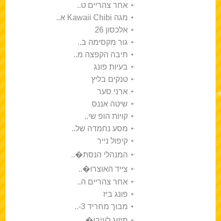
אחר צהריים ט..
מגה Kawaii Chibi א..
אלכסון 26
גור מקסימה ב..
תיבה הקפצה מ..
בעיות פונג
טנקים בליץ
ארני סער
שיטה אננס
קויות הופ שי..
מסע נחמדה של..
קיפול נייר
המנהלי הנסת�..
צייד האוצרו�..
אחר צהריים ה..
פונג ביז
מבוך מחריד 3-..
מיזוג לעיבו�..