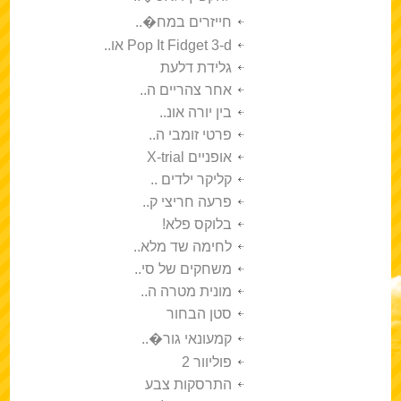
חייזרים במח�..
Pop It Fidget 3-d או..
גלידת דלעת
אחר צהריים ה..
בין יורה אונ..
פרטי זומבי ה..
אופניים X-trial
קליקר ילדים ..
פרעה חריצי ק..
בלוקס פלא!
לחימה שד מלא..
משחקים של סי..
מונית מטרה ה..
סטן הבחור
קמעונאי גור�..
פוליוור 2
התרסקות צבע